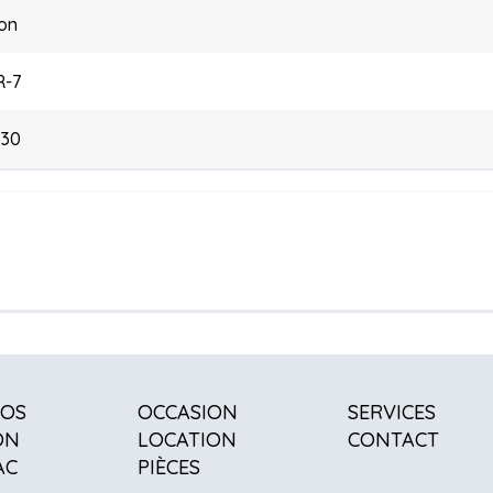
on
R-7
730
POS
OCCASION
SERVICES
ON
LOCATION
CONTACT
AC
PIÈCES