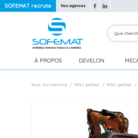
SOFEMAT recrute
Nos agences
À PROPOS
DEVELON
MEC
Nos occasions
Mini pelles
Mini pelles