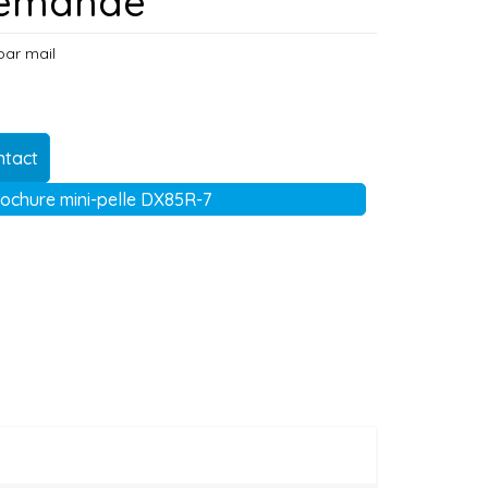
 demande
par mail
ntact
ochure mini-pelle DX85R-7