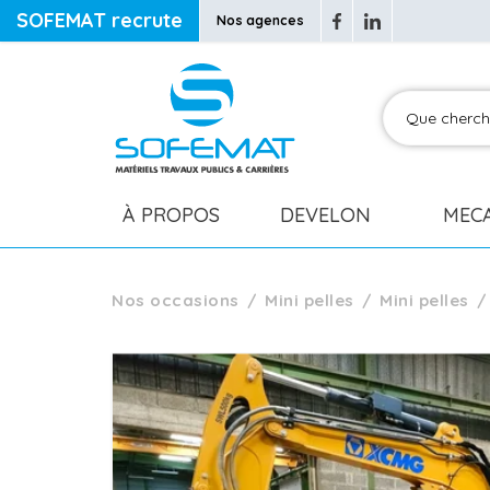
SOFEMAT recrute
Nos agences
À PROPOS
DEVELON
MEC
Nos occasions
Mini pelles
Mini pelles