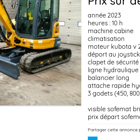
Prix sur
année 2023
heures : 10 h
machine cabine
climatisation
moteur kubota v 2
déport au joystick
clapet de sécurité
ligne hydraulique 
balancier long
attache rapide hy
3 godets (450, 800
visible sofemat br
prix départ sofem
Partager cette annonce 