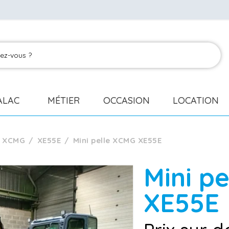
ALAC
MÉTIER
OCCASION
LOCATION
XCMG
XE55E
Mini pelle XCMG XE55E
Mini p
XE55E