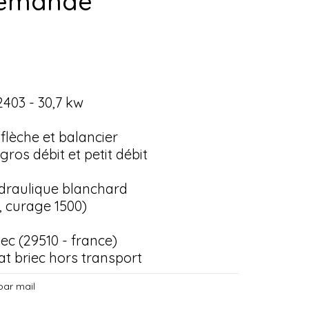
 demande
403 - 30,7 kw
 flèche et balancier
gros débit et petit débit
draulique blanchard
, curage 1500)
iec (29510 - france)
at briec hors transport
par mail