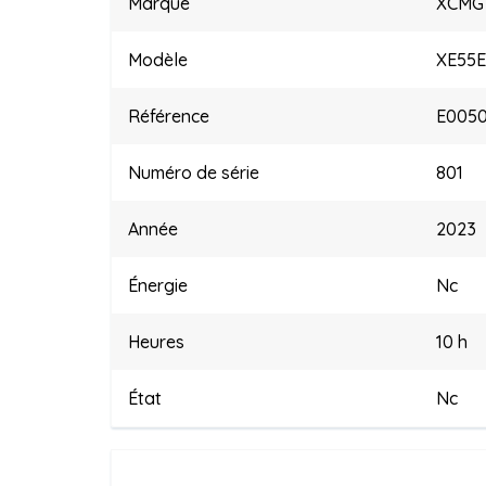
Marque
XCMG
Modèle
XE55E
Référence
E005
Numéro de série
801
Année
2023
Énergie
Nc
Heures
10 h
État
Nc