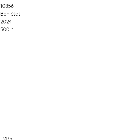
10856
Bon état
2024
500 h
5-MR5