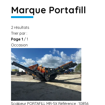
Marque Portafill
2
résultats
Trier par :
Page
1
/ 1
Occasion
Scalpeur
PORTAFILL
MR-5X
Référence :
10856