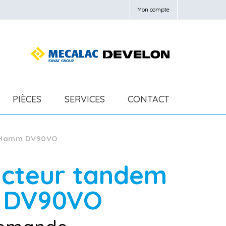
Mon compte
PIÈCES
SERVICES
CONTACT
 Hamm DV90VO
cteur tandem
m
DV90VO