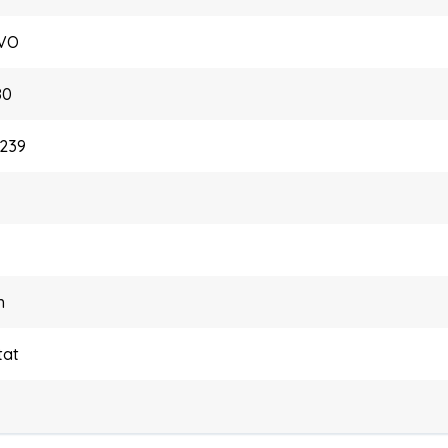
VO
80
239
h
tat