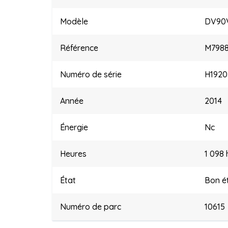
Modèle
DV90
Référence
M798
Numéro de série
H1920
Année
2014
Énergie
Nc
Heures
1 098 
État
Bon é
Numéro de parc
10615