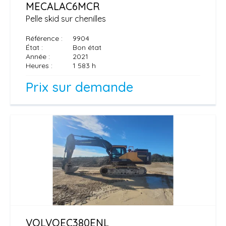
MECALAC
6MCR
Pelle skid sur chenilles
Référence
9904
État
Bon état
Année
2021
Heures
1 583 h
Prix sur demande
VOLVO
EC380ENL