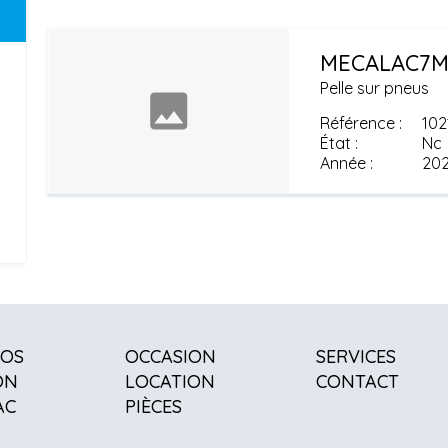
MECALAC
7
Pelle sur pneus
Référence
102
État
Nc
Année
20
POS
OCCASION
SERVICES
ON
LOCATION
CONTACT
AC
PIÈCES